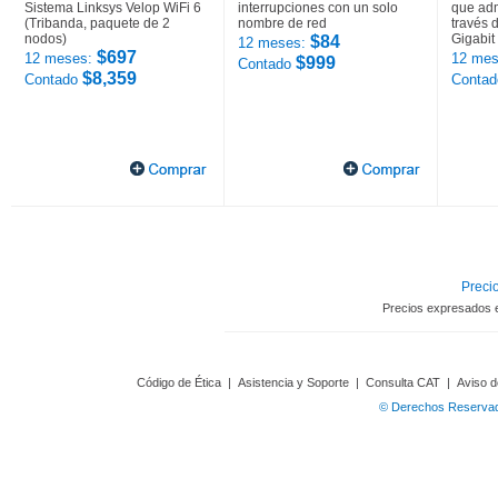
Sistema Linksys Velop WiFi 6
interrupciones con un solo
que adm
(Tribanda, paquete de 2
nombre de red
través 
nodos)
Gigabit
$84
12 meses:
$697
12 meses:
12 mes
$999
Contado
$8,359
Contado
Conta
Precio
Precios expresados 
Código de Ética
|
Asistencia y Soporte
|
Consulta CAT
|
Aviso d
© Derechos Reservado