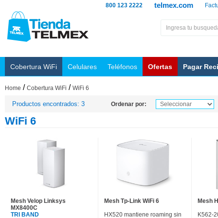
telmex.com
800 123 2222
Fact
Cobertura WiFi
Celulares
Teléfonos
Ofertas
Pagar Rec
/
/
Home
Cobertura WiFi
WiFi 6
Productos encontrados: 3
Ordenar por:
WiFi 6
Mesh Velop Linksys
Mesh Tp-Link WiFi 6
Mesh H
MX8400C
TRI BAND
HX520 mantiene roaming sin
K562-2