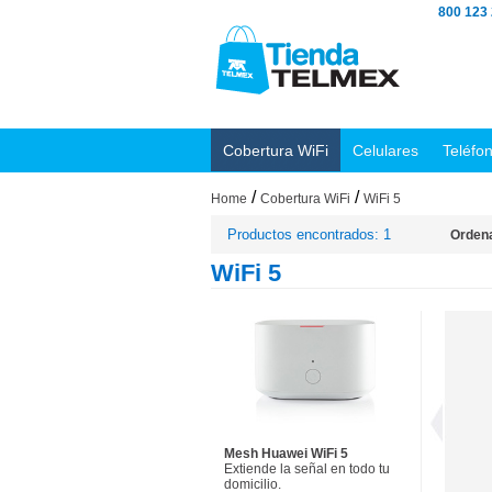
800 123
Cobertura WiFi
Celulares
Teléfo
/
/
Home
Cobertura WiFi
WiFi 5
Productos encontrados: 1
Ordena
WiFi 5
Mesh Huawei WiFi 5
Extiende la señal en todo tu
domicilio.