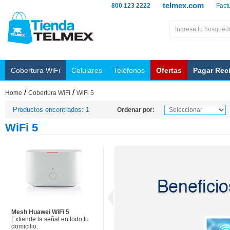
telmex.com
800 123 2222
Fact
Cobertura WiFi
Celulares
Teléfonos
Ofertas
Pagar Rec
/
/
Home
Cobertura WiFi
WiFi 5
Productos encontrados: 1
Ordenar por:
WiFi 5
Mesh Huawei WiFi 5
Extiende la señal en todo tu
domicilio.