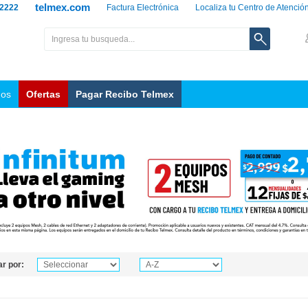
telmex.com
 2222
Factura Electrónica
Localiza tu Centro de Atenció
nos
Ofertas
Pagar Recibo Telmex
r por: