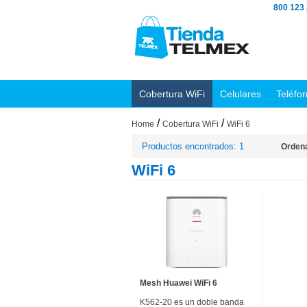
800 123
Cobertura WiFi
Celulares
Teléfo
/
/
Home
Cobertura WiFi
WiFi 6
Productos encontrados: 1
Ordena
WiFi 6
Mesh Huawei WiFi 6
K562-20 es un doble banda