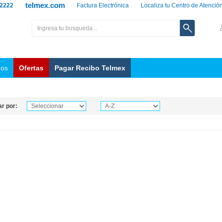
telmex.com
 2222
Factura Electrónica
Localiza tu Centro de Atenció
nos
Ofertas
Pagar Recibo Telmex
r por: