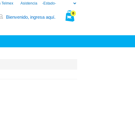
n Telmex
Asistencia
0
Bienvenido, ingresa aquí.
Tu bolsa está vacía.