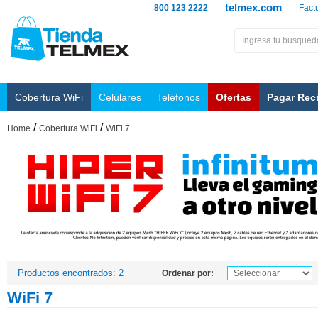
telmex.com
800 123 2222
Fact
Cobertura WiFi
Celulares
Teléfonos
Ofertas
Pagar Rec
/
/
Home
Cobertura WiFi
WiFi 7
Productos encontrados: 2
Ordenar por:
WiFi 7