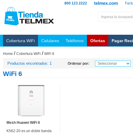
telmex.com
800 123 2222
Fact
Cobertura WiFi
Celulares
Teléfonos
Ofertas
Pagar Rec
/
/
Home
Cobertura WiFi
WiFi 6
Productos encontrados: 1
Ordenar por:
WiFi 6
Mesh Huawei WiFi 6
K562-20 es un doble banda