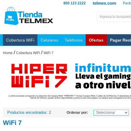
telmex.com
800 123 2222
Fact
Cobertura WiFi
Celulares
Teléfonos
Ofertas
Pagar Rec
/
/
Home
Cobertura WiFi
WiFi 7
Productos encontrados: 2
Ordenar por:
WiFi 7