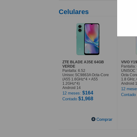
Celulares
ZTE BLADE A35E 64GB
VIVO Y1
VERDE
Pantalla:
Pantalla: 6.52
UNISOC 
Unisoc SC9863A Octa-Core
Octa Core
(A55 1.6GHz*4 + A55
1.8 GHz, 
1.2GHz*4)
Android 
Android 14
12 mese
$164
12 meses:
Contado
$1,968
Contado