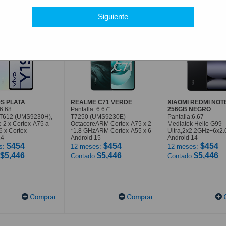
Siguiente
9S PLATA
REALME C71 VERDE
XIAOMI REDMI NOT
 6.68
Pantalla: 6.67"
256GB NEGRO
T612 (UMS9230H),
T7250 (UMS9230E)
Pantalla:6.67
 2 x Cortex-A75 a
OctacoreARM Cortex-A75 x 2
Mediatek Helio G99-
6 x Cortex
*1.8 GHzARM Cortex-A55 x 6
Ultra,2x2.2GHz+6x2
14
Android 15
Android 14
$454
$454
$454
s:
12 meses:
12 meses:
$5,446
$5,446
$5,446
Contado
Contado