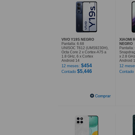
VIVO Y19S NEGRO
XIAOMI 
Pantalla: 6.68
NEGRO
UNISOC T612 (UMS9230H),
Pantalla: 
Octa Core 2 x Cortex-A75 a
Snapdrag
1.8 GHz, 6 x Cortex
x 2.8 GHz
Android 14
Android 
$454
12 meses:
12 mese
$5,446
Contado
Contado