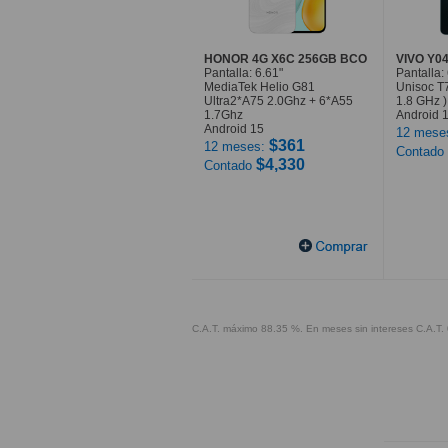
HONOR 4G X6C 256GB BCO
VIVO Y0
Pantalla: 6.61"
Pantalla:
MediaTek Helio G81
Unisoc T7
Ultra2*A75 2.0Ghz + 6*A55
1.8 GHz )
1.7Ghz
Android 
Android 15
12 mese
$361
12 meses:
Contado
$4,330
Contado
C.A.T. máximo 88.35 %. En meses sin intereses C.A.T. 