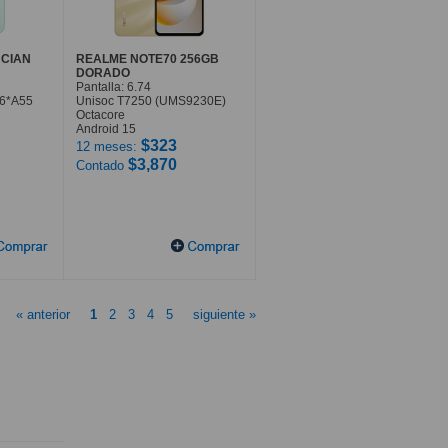
 CIAN
REALME NOTE70 256GB
DORADO
Pantalla: 6.74
 6*A55
Unisoc T7250 (UMS9230E)
Octacore
Android 15
$323
12 meses:
$3,870
Contado
« anterior
1
2
3
4
5
siguiente »