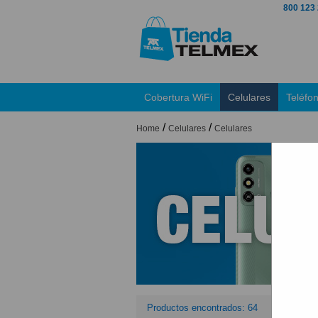
800 123
Cobertura WiFi
Celulares
Teléfo
/
/
Home
Celulares
Celulares
Productos encontrados: 64
Orden