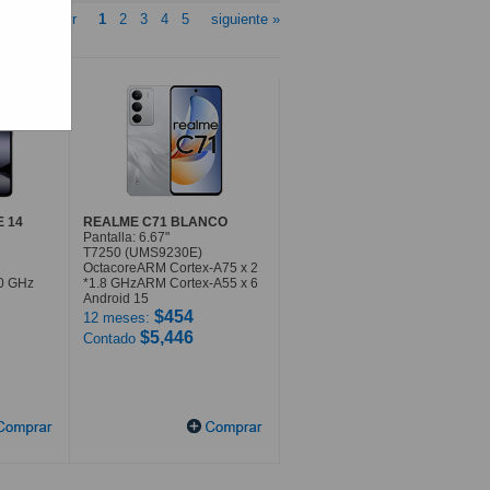
« anterior
1
2
3
4
5
siguiente »
E 14
REALME C71 BLANCO
Pantalla: 6.67"
T7250 (UMS9230E)
OctacoreARM Cortex-A75 x 2
.0 GHz
*1.8 GHzARM Cortex-A55 x 6
Android 15
$454
12 meses:
$5,446
Contado