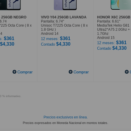
4 256GB NEGRO
VIVO Y04 256GB LAVANDA
HONOR X6C 256GB
 6.74
Pantalla: 6.74"
Pantalla: 6.61"
225 Octa Core ( 8 x
Unisoc T7225 Octa Core ( 8 x
MediaTek Helio G81
1.8 GHz )
Ultra2*A75 2.0Ghz +
14
Android 14
1.7Ghz
Android 15
$361
$361
s:
12 meses:
$361
12 meses:
$4,330
$4,330
Contado
$4,330
Contado
0 % informativo.
Precios exclusivos en línea.
Precios expresados en Moneda Nacional en montos totales.