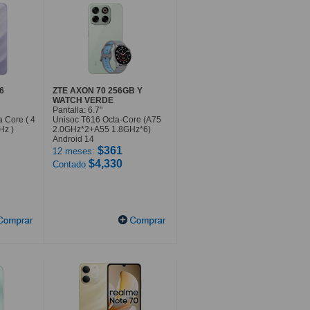
6
ZTE AXON 70 256GB Y
WATCH VERDE
Pantalla: 6.7"
 Core ( 4
Unisoc T616 Octa-Core (A75
Hz )
2.0GHz*2+A55 1.8GHz*6)
Android 14
$361
12 meses:
$4,330
Contado