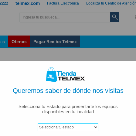
telmex.com
 2222
Factura Electrónica
Localiza tu Centro de Atenció
nos
Ofertas
Pagar Recibo Telmex
Queremos saber de dónde nos visitas
Selecciona tu Estado para presentarte los equipos
disponibles en tu localidad
ar por: