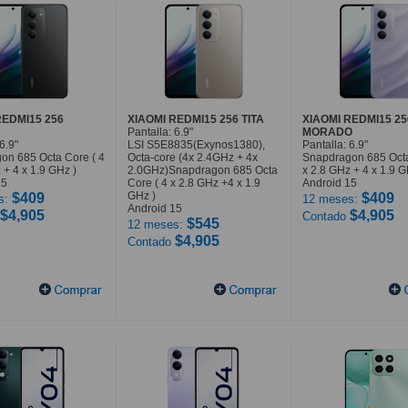
REDMI15 256
XIAOMI REDMI15 256 TITA
XIAOMI REDMI15 25
Pantalla: 6.9"
MORADO
6.9"
LSI S5E8835(Exynos1380),
Pantalla: 6.9"
on 685 Octa Core ( 4
Octa-core (4x 2.4GHz + 4x
Snapdragon 685 Octa
 + 4 x 1.9 GHz )
2.0GHz)Snapdragon 685 Octa
x 2.8 GHz + 4 x 1.9 G
15
Core ( 4 x 2.8 GHz +4 x 1.9
Android 15
GHz )
$409
$409
s:
12 meses:
Android 15
$4,905
$4,905
Contado
$545
12 meses:
$4,905
Contado