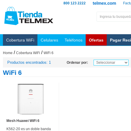
telmex.com
800 123 2222
Fact
Cobertura WiFi
Celulares
Teléfonos
Ofertas
Pagar Rec
/
/
Home
Cobertura WiFi
WiFi 6
Productos encontrados: 1
Ordenar por:
WiFi 6
Mesh Huawei WiFi 6
K562-20 es un doble banda