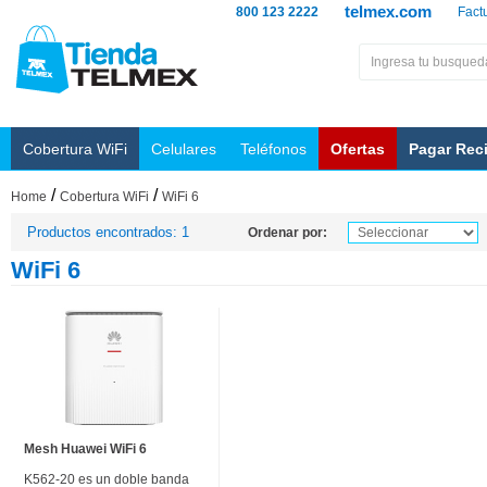
telmex.com
800 123 2222
Fact
Cobertura WiFi
Celulares
Teléfonos
Ofertas
Pagar Rec
/
/
Home
Cobertura WiFi
WiFi 6
Productos encontrados: 1
Ordenar por:
WiFi 6
Mesh Huawei WiFi 6
K562-20 es un doble banda