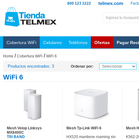
telmex.com
800 123 2222
Fact
Cobertura WiFi
Celulares
Teléfonos
Ofertas
Pagar Rec
/
/
Home
Cobertura WiFi
WiFi 6
Productos encontrados: 3
Ordenar por:
WiFi 6
Mesh Velop Linksys
Mesh Tp-Link WiFi 6
Mesh H
MX8400C
TRI BAND
HX520 mantiene roaming sin
K562-2