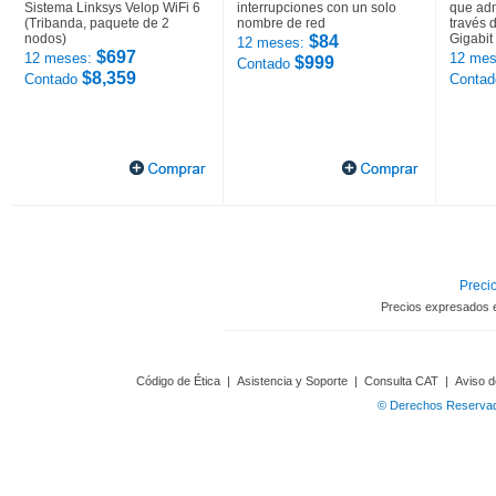
Sistema Linksys Velop WiFi 6
interrupciones con un solo
que adm
(Tribanda, paquete de 2
nombre de red
través 
nodos)
Gigabit
$84
12 meses:
$697
12 meses:
12 mes
$999
Contado
$8,359
Contado
Conta
Precio
Precios expresados 
Código de Ética
|
Asistencia y Soporte
|
Consulta CAT
|
Aviso d
© Derechos Reservado