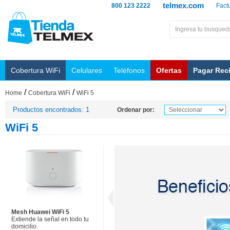
telmex.com
800 123 2222
Fact
Cobertura WiFi
Celulares
Teléfonos
Ofertas
Pagar Rec
/
/
Home
Cobertura WiFi
WiFi 5
Productos encontrados: 1
Ordenar por:
WiFi 5
Mesh Huawei WiFi 5
Extiende la señal en todo tu
domicilio.