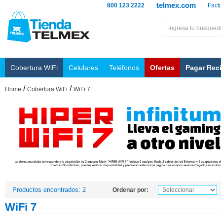
telmex.com
800 123 2222
Fact
Cobertura WiFi
Celulares
Teléfonos
Ofertas
Pagar Rec
/
/
Home
Cobertura WiFi
WiFi 7
Productos encontrados: 2
Ordenar por:
WiFi 7