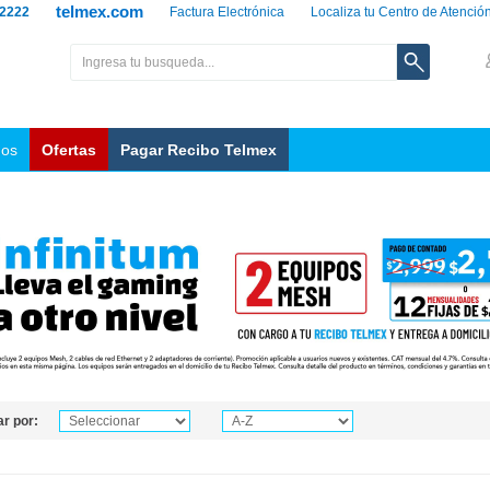
telmex.com
 2222
Factura Electrónica
Localiza tu Centro de Atenció
nos
Ofertas
Pagar Recibo Telmex
r por: