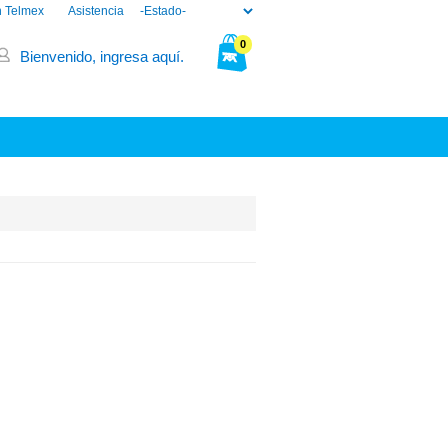
n Telmex
Asistencia
0
Bienvenido, ingresa aquí.
Tu bolsa está vacía.