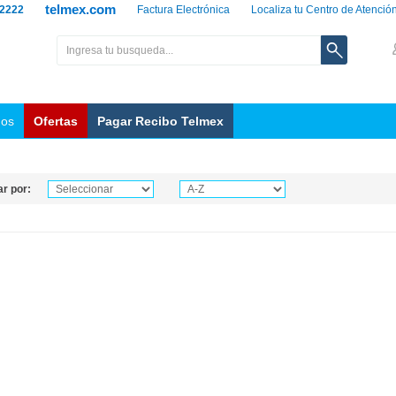
telmex.com
 2222
Factura Electrónica
Localiza tu Centro de Atenció
nos
Ofertas
Pagar Recibo Telmex
r por: