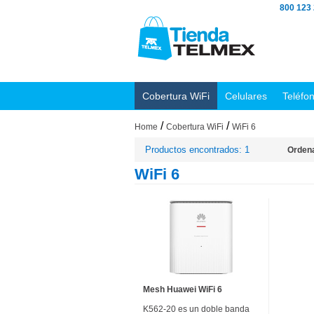
800 123
Cobertura WiFi
Celulares
Teléfo
/
/
Home
Cobertura WiFi
WiFi 6
Productos encontrados: 1
Ordena
WiFi 6
Mesh Huawei WiFi 6
K562-20 es un doble banda