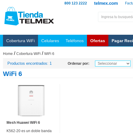
telmex.com
800 123 2222
Fact
Cobertura WiFi
Celulares
Teléfonos
Ofertas
Pagar Rec
/
/
Home
Cobertura WiFi
WiFi 6
Productos encontrados: 1
Ordenar por:
WiFi 6
Mesh Huawei WiFi 6
K562-20 es un doble banda