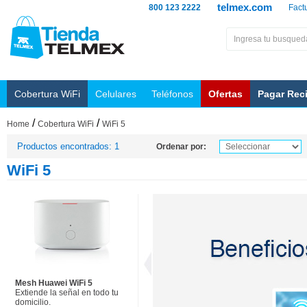
telmex.com
800 123 2222
Fact
Cobertura WiFi
Celulares
Teléfonos
Ofertas
Pagar Rec
/
/
Home
Cobertura WiFi
WiFi 5
Productos encontrados: 1
Ordenar por:
WiFi 5
Mesh Huawei WiFi 5
Extiende la señal en todo tu
domicilio.