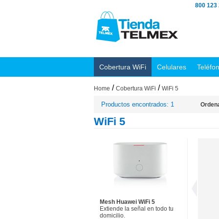
800 123
Cobertura WiFi
Celulares
Teléfo
/
/
Home
Cobertura WiFi
WiFi 5
Productos encontrados: 1
Ordena
WiFi 5
Mesh Huawei WiFi 5
Extiende la señal en todo tu
domicilio.