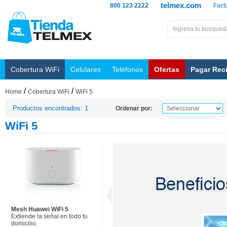
telmex.com
800 123 2222
Fact
Cobertura WiFi
Celulares
Teléfonos
Ofertas
Pagar Rec
/
/
Home
Cobertura WiFi
WiFi 5
Productos encontrados: 1
Ordenar por:
WiFi 5
Mesh Huawei WiFi 5
Extiende la señal en todo tu
domicilio.