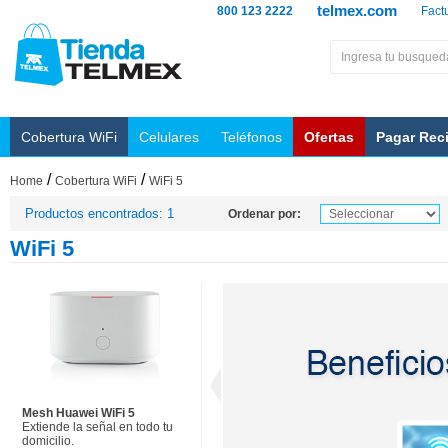
telmex.com
800 123 2222
Fact
Cobertura WiFi
Celulares
Teléfonos
Ofertas
Pagar Rec
/
/
Home
Cobertura WiFi
WiFi 5
Productos encontrados: 1
Ordenar por:
WiFi 5
Mesh Huawei WiFi 5
Extiende la señal en todo tu
domicilio.