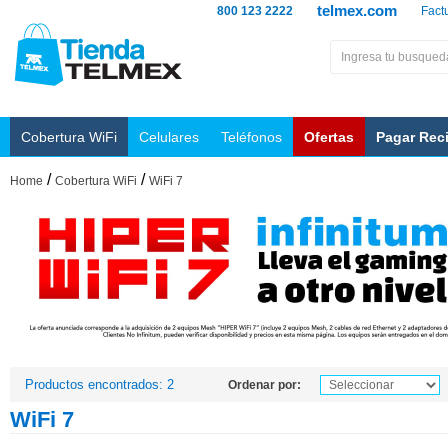
telmex.com
800 123 2222
Fact
Cobertura WiFi
Celulares
Teléfonos
Ofertas
Pagar Rec
/
/
Home
Cobertura WiFi
WiFi 7
Productos encontrados: 2
Ordenar por:
WiFi 7