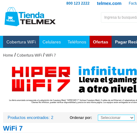
telmex.com
800 123 2222
Fact
Cobertura WiFi
Celulares
Teléfonos
Ofertas
Pagar Rec
/
/
Home
Cobertura WiFi
WiFi 7
Productos encontrados: 2
Ordenar por:
WiFi 7