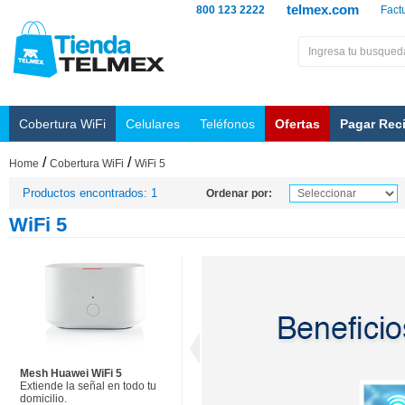
telmex.com
800 123 2222
Fact
Cobertura WiFi
Celulares
Teléfonos
Ofertas
Pagar Rec
/
/
Home
Cobertura WiFi
WiFi 5
Productos encontrados: 1
Ordenar por:
WiFi 5
Mesh Huawei WiFi 5
Extiende la señal en todo tu
domicilio.