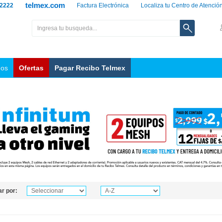
telmex.com
 2222
Factura Electrónica
Localiza tu Centro de Atenció
nos
Ofertas
Pagar Recibo Telmex
r por: