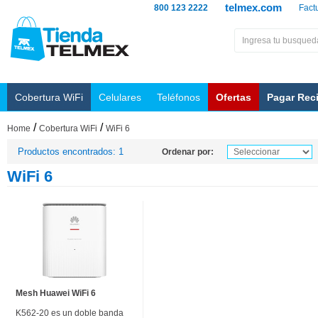
telmex.com
800 123 2222
Fact
Cobertura WiFi
Celulares
Teléfonos
Ofertas
Pagar Rec
/
/
Home
Cobertura WiFi
WiFi 6
Productos encontrados: 1
Ordenar por:
WiFi 6
Mesh Huawei WiFi 6
K562-20 es un doble banda