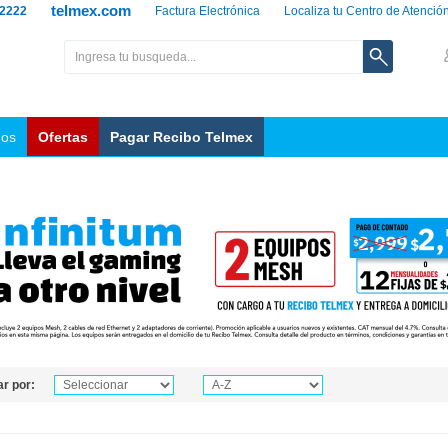
telmex.com
 2222
Factura Electrónica
Localiza tu Centro de Atenció
nos
Ofertas
Pagar Recibo Telmex
r por: