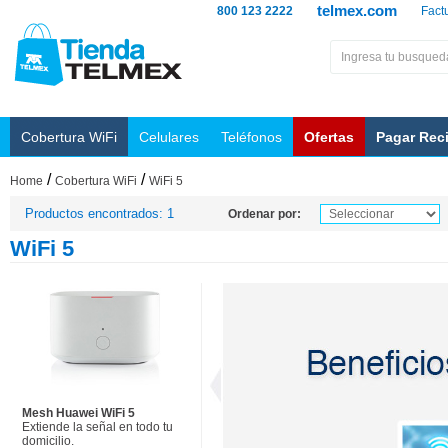
telmex.com
800 123 2222
Fact
Cobertura WiFi
Celulares
Teléfonos
Ofertas
Pagar Rec
/
/
Home
Cobertura WiFi
WiFi 5
Productos encontrados: 1
Ordenar por:
WiFi 5
Mesh Huawei WiFi 5
Extiende la señal en todo tu
domicilio.