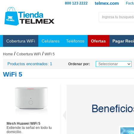
telmex.com
800 123 2222
Fact
Cobertura WiFi
Celulares
Teléfonos
Ofertas
Pagar Rec
/
/
Home
Cobertura WiFi
WiFi 5
Productos encontrados: 1
Ordenar por:
WiFi 5
Mesh Huawei WiFi 5
Extiende la señal en todo tu
domicilio.