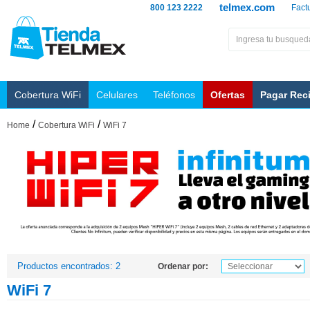
telmex.com
800 123 2222
Fact
Cobertura WiFi
Celulares
Teléfonos
Ofertas
Pagar Rec
/
/
Home
Cobertura WiFi
WiFi 7
Productos encontrados: 2
Ordenar por:
WiFi 7