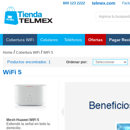
telmex.com
800 123 2222
Fact
Cobertura WiFi
Celulares
Teléfonos
Ofertas
Pagar Rec
/
/
Home
Cobertura WiFi
WiFi 5
Productos encontrados: 1
Ordenar por:
WiFi 5
Mesh Huawei WiFi 5
Extiende la señal en todo tu
domicilio.