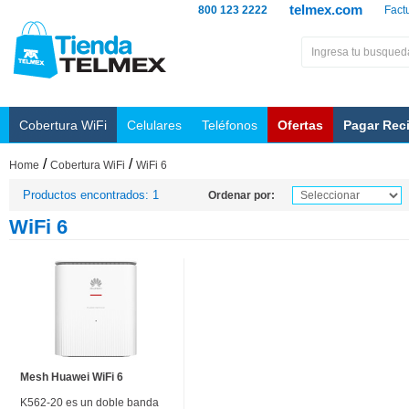
telmex.com
800 123 2222
Fact
Cobertura WiFi
Celulares
Teléfonos
Ofertas
Pagar Rec
/
/
Home
Cobertura WiFi
WiFi 6
Productos encontrados: 1
Ordenar por:
WiFi 6
Mesh Huawei WiFi 6
K562-20 es un doble banda