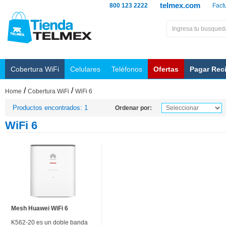
telmex.com
800 123 2222
Fact
Cobertura WiFi
Celulares
Teléfonos
Ofertas
Pagar Rec
/
/
Home
Cobertura WiFi
WiFi 6
Productos encontrados: 1
Ordenar por:
WiFi 6
Mesh Huawei WiFi 6
K562-20 es un doble banda