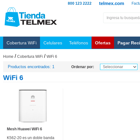
telmex.com
800 123 2222
Fact
Cobertura WiFi
Celulares
Teléfonos
Ofertas
Pagar Rec
/
/
Home
Cobertura WiFi
WiFi 6
Productos encontrados: 1
Ordenar por:
WiFi 6
Mesh Huawei WiFi 6
K562-20 es un doble banda