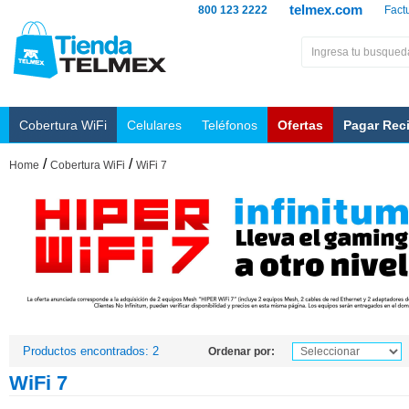
telmex.com
800 123 2222
Fact
Cobertura WiFi
Celulares
Teléfonos
Ofertas
Pagar Rec
/
/
Home
Cobertura WiFi
WiFi 7
Productos encontrados: 2
Ordenar por:
WiFi 7