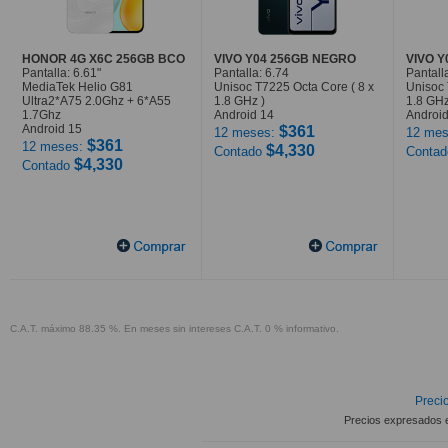
HONOR 4G X6C 256GB BCO
VIVO Y04 256GB NEGRO
VIVO 
Pantalla: 6.61"
Pantalla: 6.74
Pantall
MediaTek Helio G81
Unisoc T7225 Octa Core ( 8 x
Unisoc 
Ultra2*A75 2.0Ghz + 6*A55
1.8 GHz )
1.8 GHz
1.7Ghz
Android 14
Android
Android 15
$361
12 meses:
12 mes
$361
12 meses:
$4,330
Contado
Conta
$4,330
Contado
C.A.T. máximo 88.35 %. En meses sin intereses C.A.T. 0 % informativo.
Precio
Precios expresados 