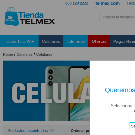
telmex.com
800 123 2222
Fact
Cobertura WiFi
Celulares
Teléfonos
Ofertas
Pagar Rec
/
/
Home
Celulares
Celulares
Queremos 
Selecciona t
Productos encontrados: 64
Ordenar por: