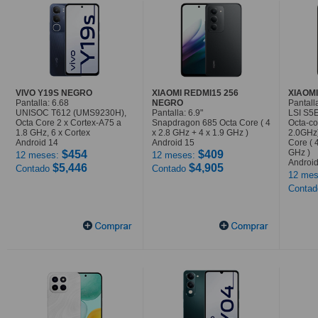
VIVO Y19S NEGRO
XIAOMI REDMI15 256
XIAOMI
Pantalla: 6.68
NEGRO
Pantalla
UNISOC T612 (UMS9230H),
Pantalla: 6.9"
LSI S5
Octa Core 2 x Cortex-A75 a
Snapdragon 685 Octa Core ( 4
Octa-co
1.8 GHz, 6 x Cortex
x 2.8 GHz + 4 x 1.9 GHz )
2.0GHz
Android 14
Android 15
Core ( 
GHz )
$454
$409
12 meses:
12 meses:
Android
$5,446
$4,905
Contado
Contado
12 mes
Conta