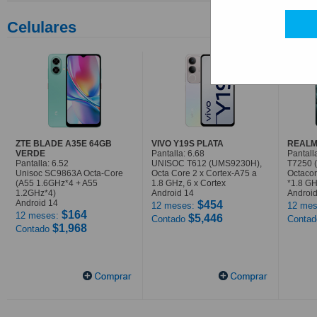
Celulares
ZTE BLADE A35E 64GB
VIVO Y19S PLATA
REALM
VERDE
Pantalla: 6.68
Pantall
Pantalla: 6.52
UNISOC T612 (UMS9230H),
T7250 
Unisoc SC9863A Octa-Core
Octa Core 2 x Cortex-A75 a
Octaco
(A55 1.6GHz*4 + A55
1.8 GHz, 6 x Cortex
*1.8 G
1.2GHz*4)
Android 14
Android
Android 14
$454
12 meses:
12 mes
$164
12 meses:
$5,446
Contado
Conta
$1,968
Contado