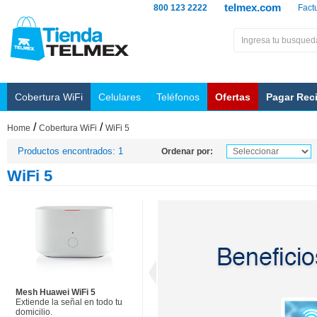
telmex.com
800 123 2222
Fact
Cobertura WiFi
Celulares
Teléfonos
Ofertas
Pagar Rec
/
/
Home
Cobertura WiFi
WiFi 5
Productos encontrados: 1
Ordenar por:
WiFi 5
Mesh Huawei WiFi 5
Extiende la señal en todo tu
domicilio.