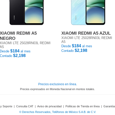
XIAOMI REDMI A5
XIAOMI REDMI A5 AZUL
NEGRO
XIAOMI LTE 25028RN03L REDMI
A5
XIAOMI LTE 25028RN03L REDMI
$184
Desde
al mes
A5
$2,198
$184
Contado
Desde
al mes
$2,198
Contado
Precios exclusivos en línea.
Precios expresados en Moneda Nacional en montos totales.
 y Soporte
|
Consulta CAT
|
Aviso de privacidad
|
Políticas de Tienda en línea
|
Garantía
© Derechos Reservados, Teléfonos de México S.A.B. de C.V.