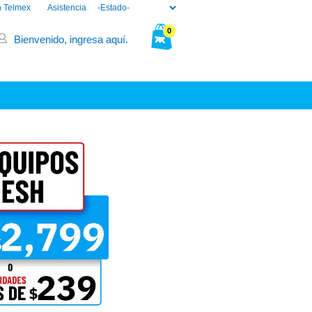
n Telmex
Asistencia
0
Bienvenido, ingresa aquí.
Tu bolsa está vacía.