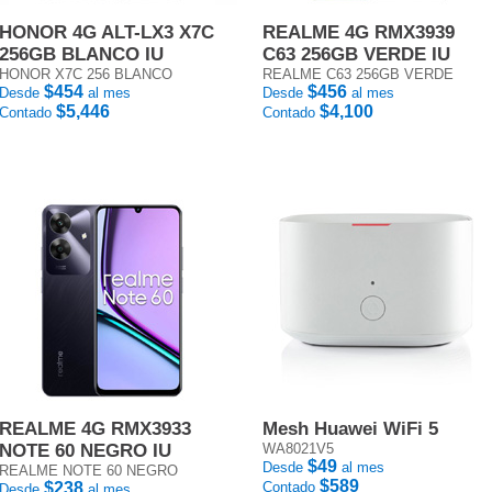
HONOR 4G ALT-LX3 X7C
REALME 4G RMX3939
256GB BLANCO IU
C63 256GB VERDE IU
HONOR X7C 256 BLANCO
REALME C63 256GB VERDE
$454
$456
Desde
al mes
Desde
al mes
$5,446
$4,100
Contado
Contado
REALME 4G RMX3933
Mesh Huawei WiFi 5
NOTE 60 NEGRO IU
WA8021V5
$49
Desde
al mes
REALME NOTE 60 NEGRO
$589
$238
Contado
Desde
al mes