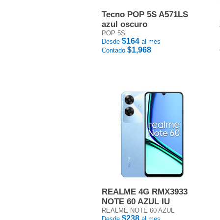
Tecno POP 5S A571LS
azul oscuro
POP 5S
$164
Desde
al mes
$1,968
Contado
REALME 4G RMX3933
NOTE 60 AZUL IU
REALME NOTE 60 AZUL
$238
Desde
al mes