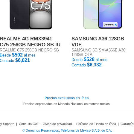
REALME 4G RMX3941
SAMSUNG A36 128GB
C75 256GB NEGRO SB IU
VDE
REALME C75 256GB NEGRO SB
SAMSUNG 5G SM-A366E A36
$502
128GB OTA
Desde
al mes
$528
Desde
al mes
$6,021
Contado
$6,332
Contado
Precios exclusivos en línea.
Precios expresados en Moneda Nacional en montos totales.
 y Soporte
|
Consulta CAT
|
Aviso de privacidad
|
Políticas de Tienda en línea
|
Garantía
© Derechos Reservados, Teléfonos de México S.A.B. de C.V.