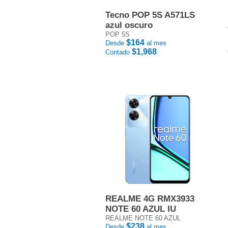
Tecno POP 5S A571LS
azul oscuro
POP 5S
$164
Desde
al mes
$1,968
Contado
REALME 4G RMX3933
NOTE 60 AZUL IU
REALME NOTE 60 AZUL
$238
Desde
al mes