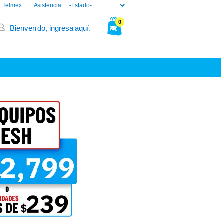
n Telmex
Asistencia
0
Bienvenido, ingresa aquí.
Tu bolsa está vacía.