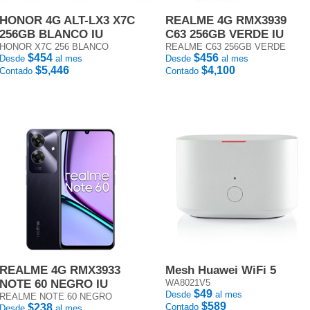
HONOR 4G ALT-LX3 X7C
REALME 4G RMX3939
256GB BLANCO IU
C63 256GB VERDE IU
HONOR X7C 256 BLANCO
REALME C63 256GB VERDE
$454
$456
Desde
al mes
Desde
al mes
$5,446
$4,100
Contado
Contado
REALME 4G RMX3933
Mesh Huawei WiFi 5
NOTE 60 NEGRO IU
WA8021V5
$49
Desde
al mes
REALME NOTE 60 NEGRO
$589
$238
Contado
Desde
al mes