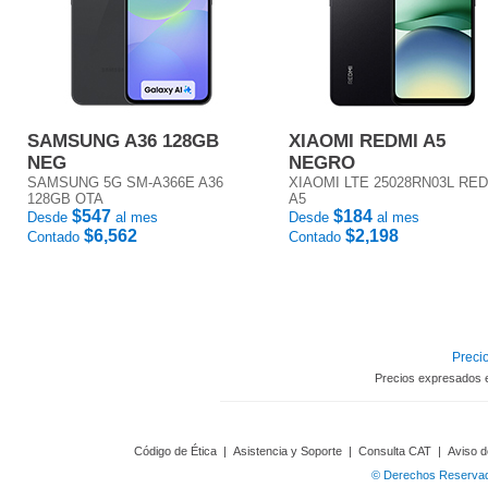
SAMSUNG A36 128GB
XIAOMI REDMI A5
NEG
NEGRO
SAMSUNG 5G SM-A366E A36
XIAOMI LTE 25028RN03L RE
128GB OTA
A5
$547
$184
Desde
al mes
Desde
al mes
$6,562
$2,198
Contado
Contado
Precio
Precios expresados 
Código de Ética
|
Asistencia y Soporte
|
Consulta CAT
|
Aviso d
© Derechos Reservado