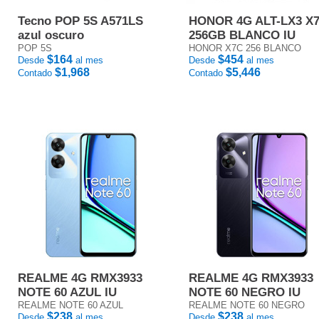
Tecno POP 5S A571LS
HONOR 4G ALT-LX3 X
azul oscuro
256GB BLANCO IU
POP 5S
HONOR X7C 256 BLANCO
$164
$454
Desde
al mes
Desde
al mes
$1,968
$5,446
Contado
Contado
REALME 4G RMX3933
REALME 4G RMX3933
NOTE 60 AZUL IU
NOTE 60 NEGRO IU
REALME NOTE 60 AZUL
REALME NOTE 60 NEGRO
$238
$238
Desde
al mes
Desde
al mes