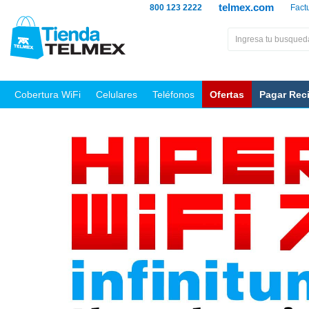
telmex.com
800 123 2222
Fact
Cobertura WiFi
Celulares
Teléfonos
Ofertas
Pagar Rec