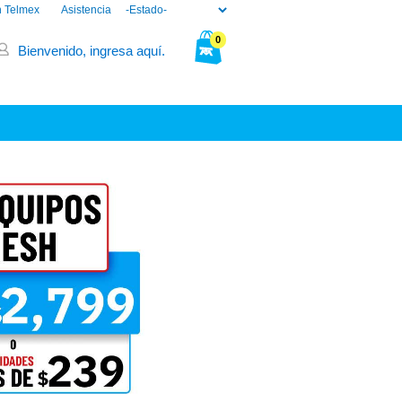
n Telmex
Asistencia
0
Bienvenido, ingresa aquí.
Tu bolsa está vacía.