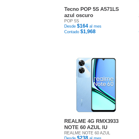
Tecno POP 5S A571LS
azul oscuro
POP 5S
$164
Desde
al mes
$1,968
Contado
REALME 4G RMX3933
NOTE 60 AZUL IU
REALME NOTE 60 AZUL
$238
Desde
al mes