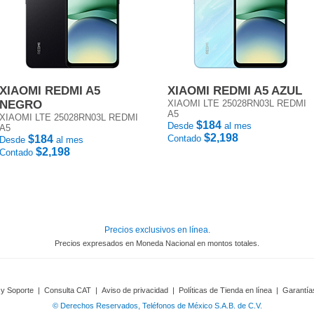
XIAOMI REDMI A5
XIAOMI REDMI A5 AZUL
NEGRO
XIAOMI LTE 25028RN03L REDMI
A5
XIAOMI LTE 25028RN03L REDMI
$184
Desde
al mes
A5
$2,198
$184
Contado
Desde
al mes
$2,198
Contado
Precios exclusivos en línea.
Precios expresados en Moneda Nacional en montos totales.
 y Soporte
|
Consulta CAT
|
Aviso de privacidad
|
Políticas de Tienda en línea
|
Garantía
© Derechos Reservados, Teléfonos de México S.A.B. de C.V.