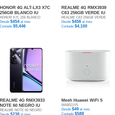
HONOR 4G ALT-LX3 X7C
REALME 4G RMX3939
256GB BLANCO IU
C63 256GB VERDE IU
HONOR X7C 256 BLANCO
REALME C63 256GB VERDE
$454
$456
Desde
al mes
Desde
al mes
$5,446
$4,100
Contado
Contado
REALME 4G RMX3933
Mesh Huawei WiFi 5
NOTE 60 NEGRO IU
WA8021V5
$49
Desde
al mes
REALME NOTE 60 NEGRO
$589
$238
Contado
Desde
al mes