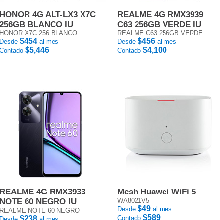
HONOR 4G ALT-LX3 X7C
REALME 4G RMX3939
256GB BLANCO IU
C63 256GB VERDE IU
HONOR X7C 256 BLANCO
REALME C63 256GB VERDE
$454
$456
Desde
al mes
Desde
al mes
$5,446
$4,100
Contado
Contado
REALME 4G RMX3933
Mesh Huawei WiFi 5
NOTE 60 NEGRO IU
WA8021V5
$49
Desde
al mes
REALME NOTE 60 NEGRO
$589
$238
Contado
Desde
al mes