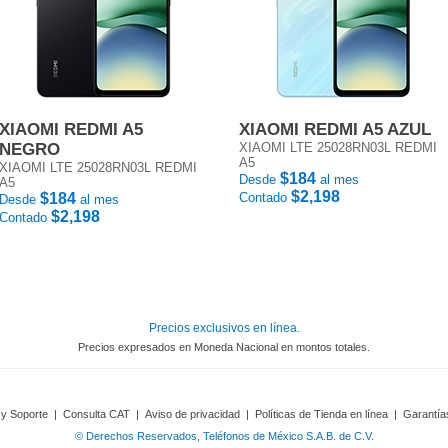
XIAOMI REDMI A5
XIAOMI REDMI A5 AZUL
NEGRO
XIAOMI LTE 25028RN03L REDMI
A5
XIAOMI LTE 25028RN03L REDMI
$184
Desde
al mes
A5
$2,198
$184
Contado
Desde
al mes
$2,198
Contado
Precios exclusivos en línea.
Precios expresados en Moneda Nacional en montos totales.
 y Soporte
|
Consulta CAT
|
Aviso de privacidad
|
Políticas de Tienda en línea
|
Garantía
© Derechos Reservados, Teléfonos de México S.A.B. de C.V.