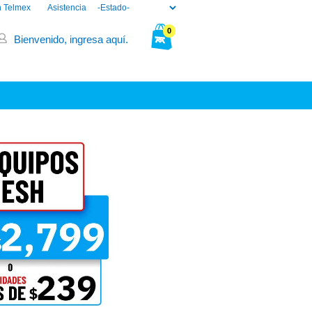
n Telmex
Asistencia
0
Bienvenido, ingresa aquí.
Tu bolsa está vacía.