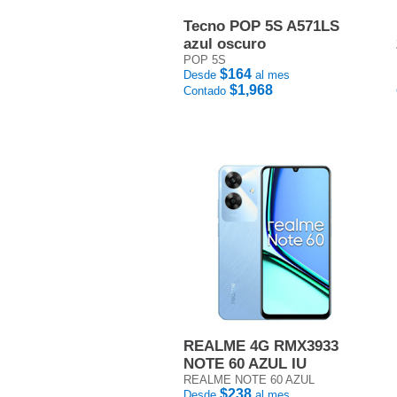
Tecno POP 5S A571LS
azul oscuro
POP 5S
$164
Desde
al mes
$1,968
Contado
REALME 4G RMX3933
NOTE 60 AZUL IU
REALME NOTE 60 AZUL
$238
Desde
al mes