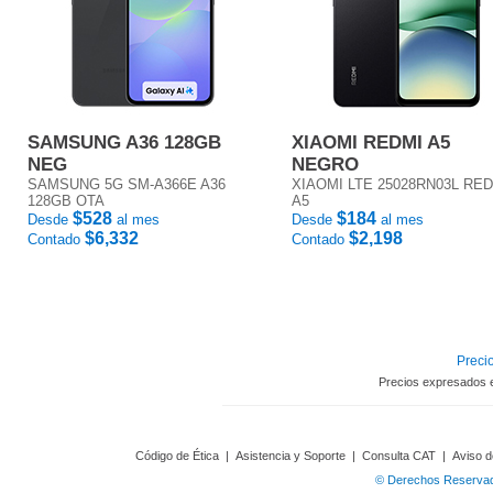
SAMSUNG A36 128GB
XIAOMI REDMI A5
NEG
NEGRO
SAMSUNG 5G SM-A366E A36
XIAOMI LTE 25028RN03L RE
128GB OTA
A5
$528
$184
Desde
al mes
Desde
al mes
$6,332
$2,198
Contado
Contado
Precio
Precios expresados 
Código de Ética
|
Asistencia y Soporte
|
Consulta CAT
|
Aviso d
© Derechos Reservado