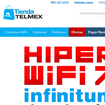
telmex.com
800 123 2222
Fact
Cobertura WiFi
Celulares
Teléfonos
Ofertas
Pagar Rec