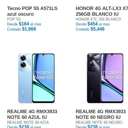
Tecno POP 5S A571LS
HONOR 4G ALT-LX3 X
azul oscuro
256GB BLANCO IU
POP 5S
HONOR X7C 256 BLANCO
$164
$454
Desde
al mes
Desde
al mes
$1,968
$5,446
Contado
Contado
REALME 4G RMX3933
REALME 4G RMX3933
NOTE 60 AZUL IU
NOTE 60 NEGRO IU
REALME NOTE 60 AZUL
REALME NOTE 60 NEGRO
$238
$238
Desde
al mes
Desde
al mes