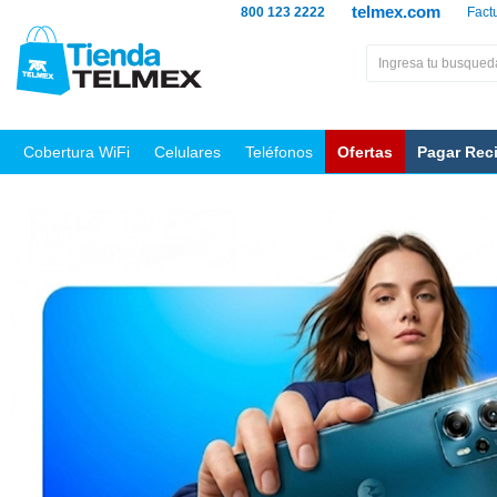
telmex.com
800 123 2222
Fact
Cobertura WiFi
Celulares
Teléfonos
Ofertas
Pagar Rec