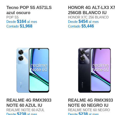
Tecno POP 5S A571LS
HONOR 4G ALT-LX3 X
azul oscuro
256GB BLANCO IU
POP 5S
HONOR X7C 256 BLANCO
$164
$454
Desde
al mes
Desde
al mes
$1,968
$5,446
Contado
Contado
REALME 4G RMX3933
REALME 4G RMX3933
NOTE 60 AZUL IU
NOTE 60 NEGRO IU
REALME NOTE 60 AZUL
REALME NOTE 60 NEGRO
$238
$238
Desde
al mes
Desde
al mes