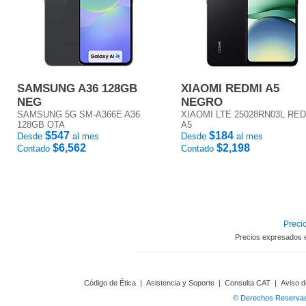
SAMSUNG A36 128GB
XIAOMI REDMI A5
NEG
NEGRO
SAMSUNG 5G SM-A366E A36
XIAOMI LTE 25028RN03L RE
128GB OTA
A5
$547
$184
Desde
al mes
Desde
al mes
$6,562
$2,198
Contado
Contado
Precio
Precios expresados 
Código de Ética
|
Asistencia y Soporte
|
Consulta CAT
|
Aviso d
© Derechos Reservado