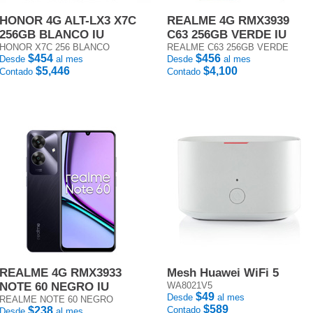
HONOR 4G ALT-LX3 X7C
REALME 4G RMX3939
256GB BLANCO IU
C63 256GB VERDE IU
HONOR X7C 256 BLANCO
REALME C63 256GB VERDE
$454
$456
Desde
al mes
Desde
al mes
$5,446
$4,100
Contado
Contado
REALME 4G RMX3933
Mesh Huawei WiFi 5
NOTE 60 NEGRO IU
WA8021V5
$49
Desde
al mes
REALME NOTE 60 NEGRO
$589
$238
Contado
Desde
al mes