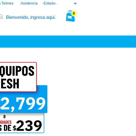
n Telmex
Asistencia
0
Bienvenido, ingresa aquí.
Tu bolsa está vacía.