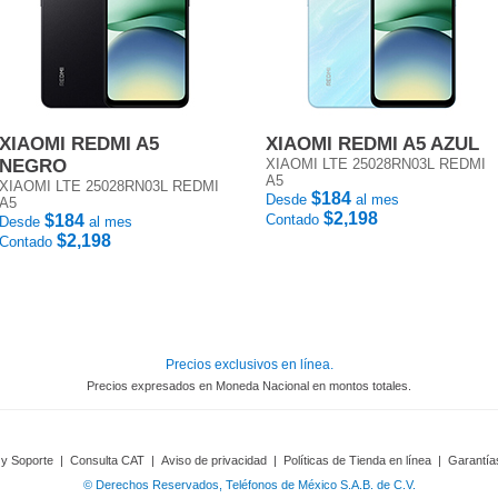
XIAOMI REDMI A5
XIAOMI REDMI A5 AZUL
NEGRO
XIAOMI LTE 25028RN03L REDMI
A5
XIAOMI LTE 25028RN03L REDMI
$184
Desde
al mes
A5
$2,198
$184
Contado
Desde
al mes
$2,198
Contado
Precios exclusivos en línea.
Precios expresados en Moneda Nacional en montos totales.
 y Soporte
|
Consulta CAT
|
Aviso de privacidad
|
Políticas de Tienda en línea
|
Garantía
© Derechos Reservados, Teléfonos de México S.A.B. de C.V.