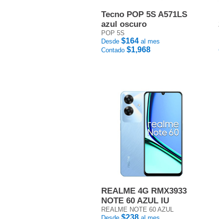
Tecno POP 5S A571LS
azul oscuro
POP 5S
$164
Desde
al mes
$1,968
Contado
REALME 4G RMX3933
NOTE 60 AZUL IU
REALME NOTE 60 AZUL
$238
Desde
al mes