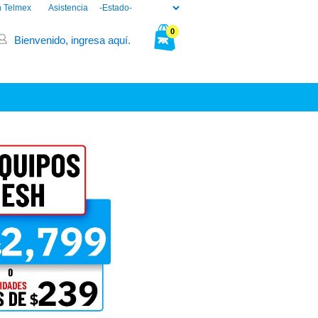
n Telmex
Asistencia
0
Bienvenido, ingresa aquí.
Tu bolsa está vacía.