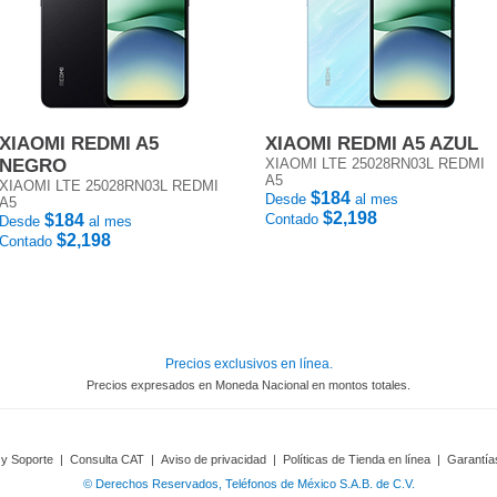
XIAOMI REDMI A5
XIAOMI REDMI A5 AZUL
NEGRO
XIAOMI LTE 25028RN03L REDMI
A5
XIAOMI LTE 25028RN03L REDMI
$184
Desde
al mes
A5
$2,198
$184
Contado
Desde
al mes
$2,198
Contado
Precios exclusivos en línea.
Precios expresados en Moneda Nacional en montos totales.
 y Soporte
|
Consulta CAT
|
Aviso de privacidad
|
Políticas de Tienda en línea
|
Garantía
© Derechos Reservados, Teléfonos de México S.A.B. de C.V.