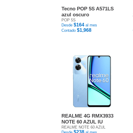
Tecno POP 5S A571LS
azul oscuro
POP 5S
$164
Desde
al mes
$1,968
Contado
REALME 4G RMX3933
NOTE 60 AZUL IU
REALME NOTE 60 AZUL
$238
Desde
al mes