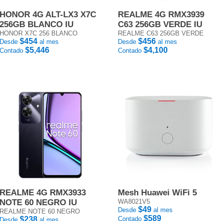
HONOR 4G ALT-LX3 X7C
REALME 4G RMX3939
256GB BLANCO IU
C63 256GB VERDE IU
HONOR X7C 256 BLANCO
REALME C63 256GB VERDE
$454
$456
Desde
al mes
Desde
al mes
$5,446
$4,100
Contado
Contado
REALME 4G RMX3933
Mesh Huawei WiFi 5
NOTE 60 NEGRO IU
WA8021V5
$49
Desde
al mes
REALME NOTE 60 NEGRO
$589
$238
Contado
Desde
al mes