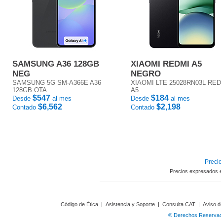
SAMSUNG A36 128GB
XIAOMI REDMI A5
NEG
NEGRO
SAMSUNG 5G SM-A366E A36
XIAOMI LTE 25028RN03L RE
128GB OTA
A5
$547
$184
Desde
al mes
Desde
al mes
$6,562
$2,198
Contado
Contado
Precio
Precios expresados 
Código de Ética
|
Asistencia y Soporte
|
Consulta CAT
|
Aviso d
© Derechos Reservado