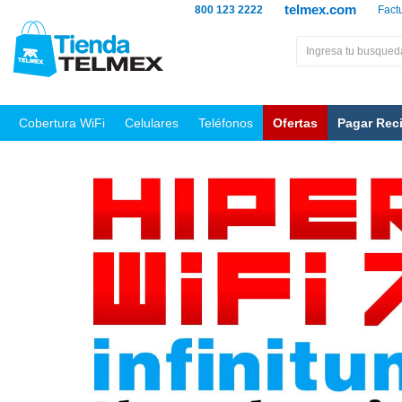
telmex.com
800 123 2222
Fact
Cobertura WiFi
Celulares
Teléfonos
Ofertas
Pagar Rec