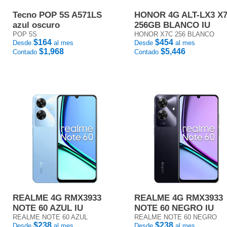
Tecno POP 5S A571LS
HONOR 4G ALT-LX3 X
azul oscuro
256GB BLANCO IU
POP 5S
HONOR X7C 256 BLANCO
$164
$454
Desde
al mes
Desde
al mes
$1,968
$5,446
Contado
Contado
REALME 4G RMX3933
REALME 4G RMX3933
NOTE 60 AZUL IU
NOTE 60 NEGRO IU
REALME NOTE 60 AZUL
REALME NOTE 60 NEGRO
$238
$238
Desde
al mes
Desde
al mes