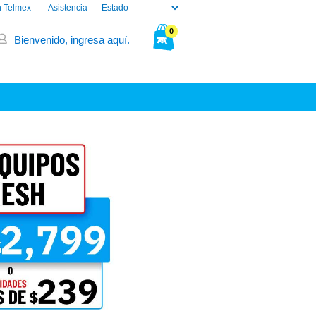
n Telmex
Asistencia
0
Bienvenido, ingresa aquí.
Tu bolsa está vacía.