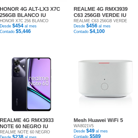
HONOR 4G ALT-LX3 X7C
REALME 4G RMX3939
256GB BLANCO IU
C63 256GB VERDE IU
HONOR X7C 256 BLANCO
REALME C63 256GB VERDE
$454
$456
Desde
al mes
Desde
al mes
$5,446
$4,100
Contado
Contado
REALME 4G RMX3933
Mesh Huawei WiFi 5
NOTE 60 NEGRO IU
WA8021V5
$49
Desde
al mes
REALME NOTE 60 NEGRO
$589
$238
Contado
Desde
al mes