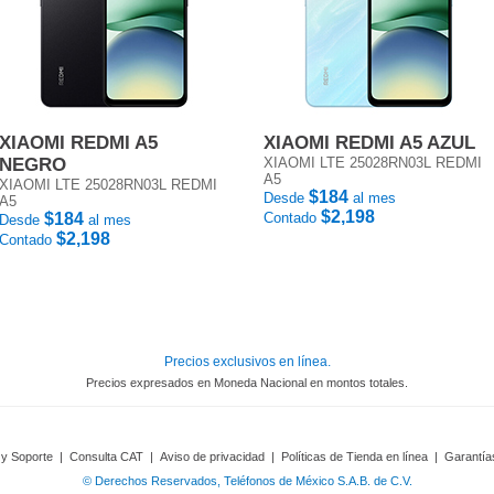
XIAOMI REDMI A5
XIAOMI REDMI A5 AZUL
NEGRO
XIAOMI LTE 25028RN03L REDMI
A5
XIAOMI LTE 25028RN03L REDMI
$184
Desde
al mes
A5
$2,198
$184
Contado
Desde
al mes
$2,198
Contado
Precios exclusivos en línea.
Precios expresados en Moneda Nacional en montos totales.
 y Soporte
|
Consulta CAT
|
Aviso de privacidad
|
Políticas de Tienda en línea
|
Garantía
© Derechos Reservados, Teléfonos de México S.A.B. de C.V.