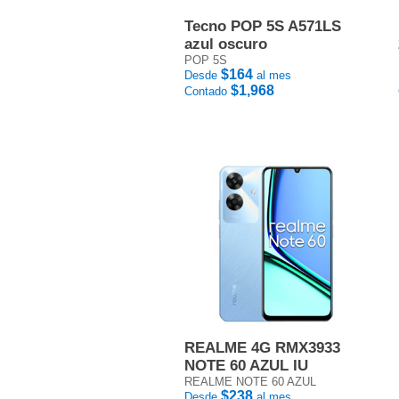
Tecno POP 5S A571LS
azul oscuro
POP 5S
$164
Desde
al mes
$1,968
Contado
REALME 4G RMX3933
NOTE 60 AZUL IU
REALME NOTE 60 AZUL
$238
Desde
al mes