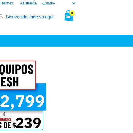
n Telmex
Asistencia
0
Bienvenido, ingresa aquí.
Tu bolsa está vacía.