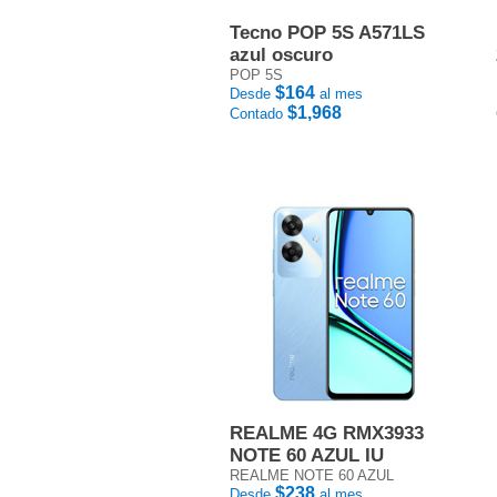
Tecno POP 5S A571LS
azul oscuro
POP 5S
$164
Desde
al mes
$1,968
Contado
REALME 4G RMX3933
NOTE 60 AZUL IU
REALME NOTE 60 AZUL
$238
Desde
al mes