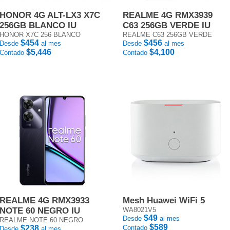
HONOR 4G ALT-LX3 X7C
REALME 4G RMX3939
256GB BLANCO IU
C63 256GB VERDE IU
HONOR X7C 256 BLANCO
REALME C63 256GB VERDE
$454
$456
Desde
al mes
Desde
al mes
$5,446
$4,100
Contado
Contado
REALME 4G RMX3933
Mesh Huawei WiFi 5
NOTE 60 NEGRO IU
WA8021V5
$49
Desde
al mes
REALME NOTE 60 NEGRO
$589
$238
Contado
Desde
al mes