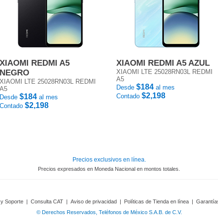
XIAOMI REDMI A5
XIAOMI REDMI A5 AZUL
NEGRO
XIAOMI LTE 25028RN03L REDMI
A5
XIAOMI LTE 25028RN03L REDMI
$184
Desde
al mes
A5
$2,198
$184
Contado
Desde
al mes
$2,198
Contado
Precios exclusivos en línea.
Precios expresados en Moneda Nacional en montos totales.
 y Soporte
|
Consulta CAT
|
Aviso de privacidad
|
Políticas de Tienda en línea
|
Garantía
© Derechos Reservados, Teléfonos de México S.A.B. de C.V.