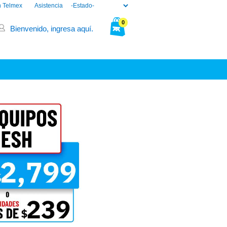
n Telmex
Asistencia
0
Bienvenido, ingresa aquí.
Tu bolsa está vacía.