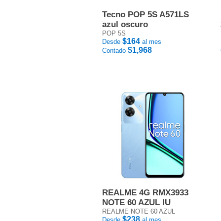
Tecno POP 5S A571LS
azul oscuro
POP 5S
$164
Desde
al mes
$1,968
Contado
REALME 4G RMX3933
NOTE 60 AZUL IU
REALME NOTE 60 AZUL
$238
Desde
al mes