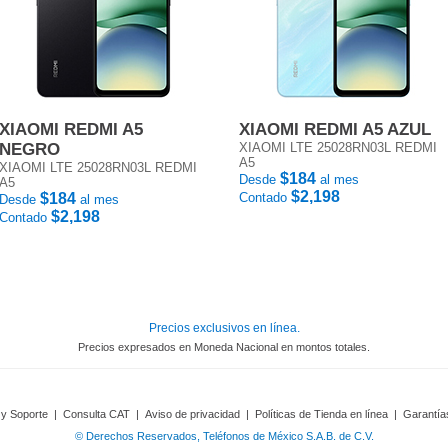
XIAOMI REDMI A5
XIAOMI REDMI A5 AZUL
NEGRO
XIAOMI LTE 25028RN03L REDMI
A5
XIAOMI LTE 25028RN03L REDMI
$184
Desde
al mes
A5
$2,198
$184
Contado
Desde
al mes
$2,198
Contado
Precios exclusivos en línea.
Precios expresados en Moneda Nacional en montos totales.
 y Soporte
|
Consulta CAT
|
Aviso de privacidad
|
Políticas de Tienda en línea
|
Garantía
© Derechos Reservados, Teléfonos de México S.A.B. de C.V.