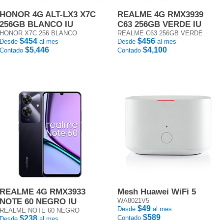
HONOR 4G ALT-LX3 X7C
REALME 4G RMX3939
256GB BLANCO IU
C63 256GB VERDE IU
HONOR X7C 256 BLANCO
REALME C63 256GB VERDE
$454
$456
Desde
al mes
Desde
al mes
$5,446
$4,100
Contado
Contado
REALME 4G RMX3933
Mesh Huawei WiFi 5
NOTE 60 NEGRO IU
WA8021V5
$49
Desde
al mes
REALME NOTE 60 NEGRO
$589
$238
Contado
Desde
al mes